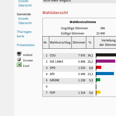
nicht mehr möglich.
Einzeln
Übersicht
Wahlübersicht
Gemeinde
Einzeln
Wahlkreisstimme
Übersicht
Ungültige Stimmen
346
Thüringen-
Gültige Stimmen
23 400
karte
Verteilung
Nr.
Wahlvorschlag
Stimmen
%
der Stimme
Präsentation
Vollbild
1
CDU
7 976
34,1
Drucken
2
DIE LINKE
5 898
25,2
Excel
3
SPD
1 533
6,6
4
AfD
5 449
23,3
5
GRÜNE
1 230
5,3
6
7
FDP
1 314
5,6