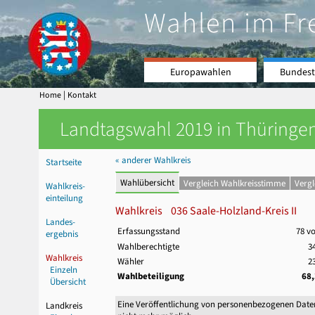
Wahlen im Fr
Europawahlen
Bundest
|
Home
Kontakt
Landtagswahl 2019 in Thüringen
« anderer Wahlkreis
Startseite
Wahlübersicht
Vergleich Wahlkreisstimme
Verg
Wahlkreis-
einteilung
Wahlkreis 036 Saale-Holzland-Kreis II
Landes-
Erfassungsstand
78 v
ergebnis
Wahlberechtigte
3
Wahlkreis
Wähler
2
Einzeln
Wahlbeteiligung
68
Übersicht
Eine Veröffentlichung von personenbezogenen Date
Landkreis