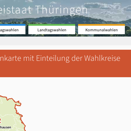
eistaat Thüringen
agswahlen
Landtagswahlen
Kommunalwahlen
karte mit Einteilung der Wahlkreise