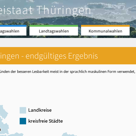
eistaat Thüringen
agswahlen
Landtagswahlen
Kommunalwahlen
ingen - endgültiges Ergebnis
nden der besseren Lesbarkeit meist in der sprachlich maskulinen Form verwendet, be