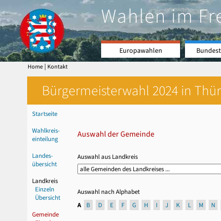
Wahlen im Fr
Europawahlen
Bundest
|
Home
Kontakt
Bürgermeisterwahl 2024 in Thür
Startseite
Wahlkreis-
Auswahl der Gemeinde
einteilung
Landes-
Auswahl aus Landkreis
übersicht
Landkreis
Einzeln
Auswahl nach Alphabet
Übersicht
A
B
D
E
F
G
H
I
J
K
L
M
N
Gemeinde