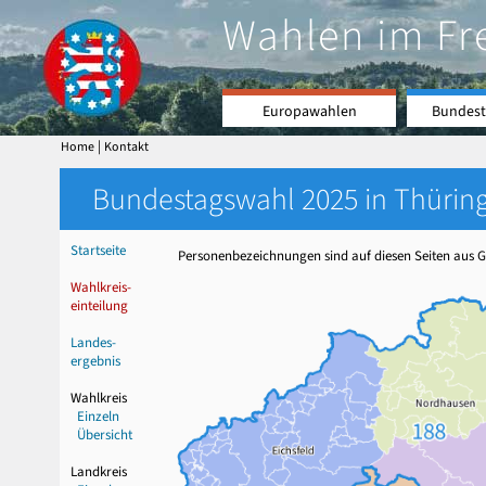
Wahlen im Fr
Europawahlen
Bundest
|
Home
Kontakt
Bundestagswahl 2025 in Thüring
Startseite
Personenbezeichnungen sind auf diesen Seiten aus Gr
Wahlkreis-
einteilung
Landes-
ergebnis
Wahlkreis
Einzeln
Übersicht
Landkreis