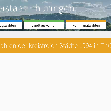
eistaat Thüringen
agswahlen
Landtagswahlen
Kommunalwahlen
hlen der kreisfreien Städte 1994 in Thü