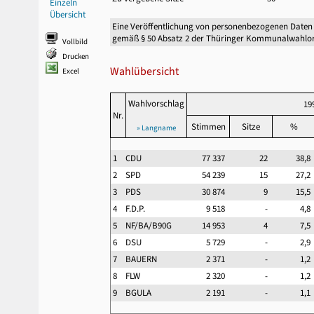
Einzeln
Übersicht
Eine Veröffentlichung von personenbezogenen Daten
gemäß § 50 Absatz 2 der Thüringer Kommunalwahlor
Vollbild
Drucken
Wahlübersicht
Excel
Wahlvorschlag
19
Nr.
Stimmen
Sitze
%
» Langname
1
CDU
77 337
22
38,
2
SPD
54 239
15
27,
3
PDS
30 874
9
15,
4
F.D.P.
9 518
-
4,
5
NF/BA/B90G
14 953
4
7,
6
DSU
5 729
-
2,
7
BAUERN
2 371
-
1,
8
FLW
2 320
-
1,
9
BGULA
2 191
-
1,