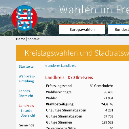
Wahlen im Fr
Europawahlen
Bundest
|
Home
Kontakt
Kreistagswahlen und Stadtratswa
« anderer Landkreis
Startseite
Wahlkreis-
Landkreis 070 Ilm-Kreis
einteilung
Erfassungsstand
50 Gemeinde/n
Landes-
Wahlberechtigte
96 485
übersicht
Wähler
71 934
Wahlbeteiligung
74,6 %
Landkreis
Ungültige Stimmabgaben
4 231
Einzeln
Übersicht
Gültige Stimmabgaben
67 703
Gültige Stimmen
199 532
Gemeinde
Zu vergebene Sitze
50