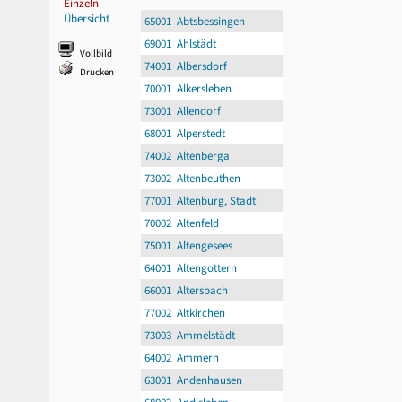
Einzeln
Übersicht
65001 Abtsbessingen
69001 Ahlstädt
Vollbild
74001 Albersdorf
Drucken
70001 Alkersleben
73001 Allendorf
68001 Alperstedt
74002 Altenberga
73002 Altenbeuthen
77001 Altenburg, Stadt
70002 Altenfeld
75001 Altengesees
64001 Altengottern
66001 Altersbach
77002 Altkirchen
73003 Ammelstädt
64002 Ammern
63001 Andenhausen