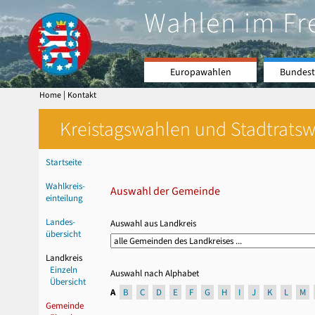
Wahlen im Fr
Europawahlen
Bundest
|
Home
Kontakt
Kreistagswahlen und Stadtratswa
Startseite
Wahlkreis-
Auswahl der Gemeinde
einteilung
Landes-
Auswahl aus Landkreis
übersicht
Landkreis
Einzeln
Auswahl nach Alphabet
Übersicht
A
B
C
D
E
F
G
H
I
J
K
L
M
Gemeinde