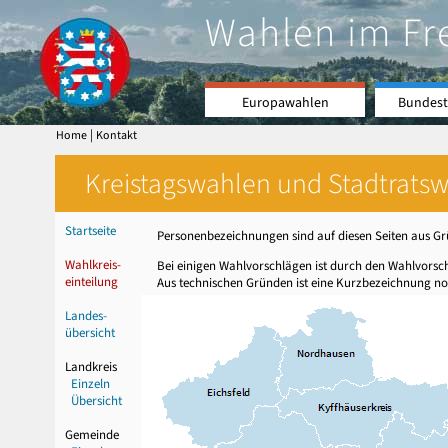
Wahlen im Fr
Europawahlen
Bundest
|
Home
Kontakt
Kreistagswahlen und Stadtratswa
Startseite
Personenbezeichnungen sind auf diesen Seiten aus Grü
Wahlkreis-
Bei einigen Wahlvorschlägen ist durch den Wahlvors
einteilung
Aus technischen Gründen ist eine Kurzbezeichnung no
Landes-
übersicht
Landkreis
Einzeln
Übersicht
Gemeinde