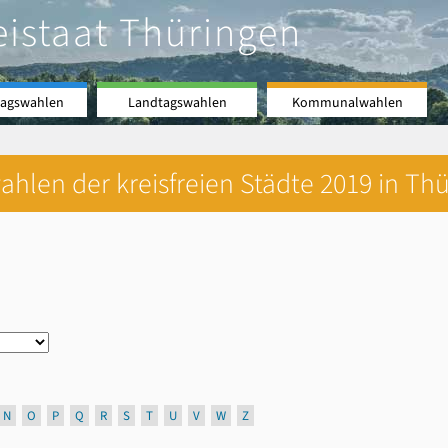
eistaat Thüringen
agswahlen
Landtagswahlen
Kommunalwahlen
hlen der kreisfreien Städte 2019 in Thü
N
O
P
Q
R
S
T
U
V
W
Z