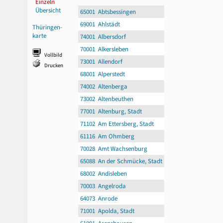
Einzeln
Übersicht
65001 Abtsbessingen
69001 Ahlstädt
Thüringen-
karte
74001 Albersdorf
70001 Alkersleben
Vollbild
73001 Allendorf
Drucken
68001 Alperstedt
74002 Altenberga
73002 Altenbeuthen
77001 Altenburg, Stadt
71102 Am Ettersberg, Stadt
61116 Am Ohmberg
70028 Amt Wachsenburg
65088 An der Schmücke, Stadt
68002 Andisleben
70003 Angelroda
64073 Anrode
71001 Apolda, Stadt