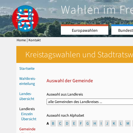
Wahlen im Fr
Europawahlen
Bundest
|
Home
Kontakt
Kreistagswahlen und Stadtratswa
Startseite
Wahlkreis-
Auswahl der Gemeinde
einteilung
Landes-
Auswahl aus Landkreis
übersicht
Landkreis
Einzeln
Auswahl nach Alphabet
Übersicht
A
B
C
D
E
F
G
H
I
J
K
L
M
Gemeinde