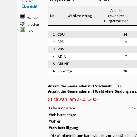
Einzeln
Übersicht
Anzahl
Nr.
Wahlvorschlag
gewählter
Vollbild
Bürgermeister
Drucken
Excel
1
CDU
54
2
SPD
19
3
PDS
1
4
F.D.P.
7
5
GRÜNE
-
6
Sonstige
28
Anzahl der Gemeinden mit Stichwahl: 26
Anzahl der Gemeinden mit Wahl ohne Bindung an 
Stichwahl am 28.05.2000
Erfassungsstand
25 
Wahlberechtigte
Wähler
Wahlbeteiligung
Die Wahlbeteiligung kann sich bis zur vollständigen