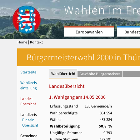
Wahlen im Fr
Europawahlen
Bundest
|
Home
Kontakt
Bürgermeisterwahl 2000 in Thür
Startseite
Wahlübersicht
Gewählte Bürgermeister
Wahlkreis-
Landesübersicht
einteilung
1. Wahlgang am 14.05.2000
Landes-
übersicht
Erfassungsstand
135 Gemeinde/n
Wahlberechtigte
861 554
Landkreis
Wähler
437 384
Einzeln
Übersicht
Wahlbeteiligung
50,8 %
Ungültige Stimmen
9 793
Gemeinde
Gültige Stimmen
427 591