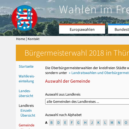
Wahlen im Fr
Europawahlen
Bundest
|
Home
Kontakt
Bürgermeisterwahl 2018 in Thür
Startseite
Die Oberbürgermeisterwahlen der kreisfreien Städte 
sondern unter
» Landratswahlen und Oberbürgermeist
Wahlkreis-
Auswahl der Gemeinde
einteilung
Landes-
Auswahl aus Landkreis
übersicht
Landkreis
Einzeln
Auswahl nach Alphabet
Übersicht
A
B
D
E
F
G
H
J
K
L
M
N
O
Gemeinde