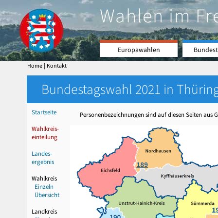
Wahlen im Fr
Europawahlen
Bundest
|
Home
Kontakt
Bundestagswahl 2021 in Thüring
Startseite
Personenbezeichnungen sind auf diesen Seiten aus Gr
Wahlkreis-
einteilung
Landes-
ergebnis
Wahlkreis
Einzeln
Übersicht
Landkreis