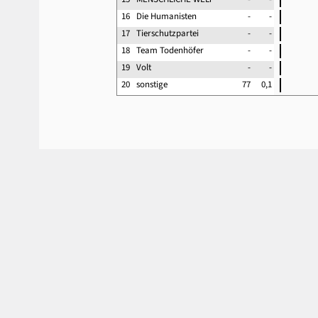
16
Die Humanisten
-
-
17
Tierschutzpartei
-
-
18
Team Todenhöfer
-
-
19
Volt
-
-
20
sonstige
77
0,1