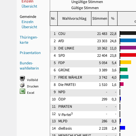
Einzeln
Ungültige Stimmen
Übersicht
Gültige Stimmen
Gemeinde
Nr.
Wahlvorschlag
Stimmen
%
Einzeln
Übersicht
1
CDU
21 483
22,8
Thüringen-
2
AfD
23 303
24,8
karte
3
DIE LINKE
10 362
11,0
Präsentation
4
SPD
22 404
23,8
5
FDP
5 054
5,4
Bundes-
wahlleiterin
6
GRÜNE
3 389
3,6
7
FREIE WÄHLER
3 742
4,0
Vollbild
8
Die PARTEI
1 510
1,6
Drucken
9
NPD
-
-
Excel
10
ÖDP
299
0,3
11
PIRATEN
-
-
12
3
-
-
V-Partei
13
MLPD
286
0,3
14
dieBasis
2 228
2,4
15
MENSCHLICHE WELT
-
-