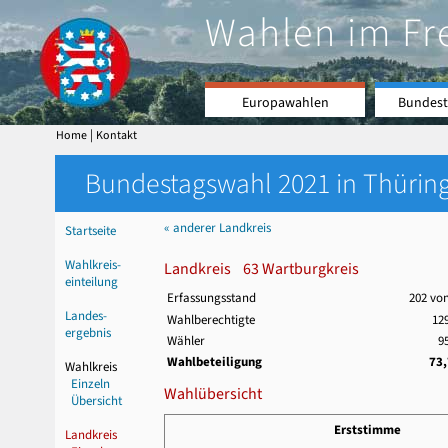
Wahlen im Fr
Europawahlen
Bundest
|
Home
Kontakt
Bundestagswahl 2021 in Thüring
« anderer Landkreis
Startseite
Wahlkreis-
Landkreis 63 Wartburgkreis
einteilung
Erfassungsstand
202 vo
Landes-
Wahlberechtigte
129
ergebnis
Wähler
9
Wahlbeteiligung
73
Wahlkreis
Einzeln
Wahlübersicht
Übersicht
Erststimme
Landkreis