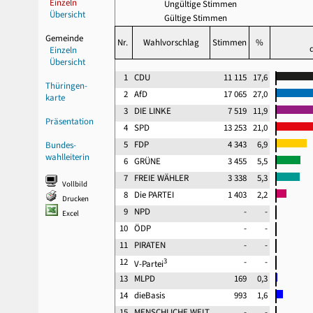
Einzeln
Ungültige Stimmen
Übersicht
Gültige Stimmen
Gemeinde
Nr.
Wahlvorschlag
Stimmen
%
Einzeln
Übersicht
1
CDU
11 115
17,6
Thüringen-
2
AfD
17 065
27,0
karte
3
DIE LINKE
7 519
11,9
Präsentation
4
SPD
13 253
21,0
5
FDP
4 343
6,9
Bundes-
wahlleiterin
6
GRÜNE
3 455
5,5
7
FREIE WÄHLER
3 338
5,3
Vollbild
8
Die PARTEI
1 403
2,2
Drucken
9
NPD
-
-
Excel
10
ÖDP
-
-
11
PIRATEN
-
-
12
3
-
-
V-Partei
13
MLPD
169
0,3
14
dieBasis
993
1,6
15
MENSCHLICHE WELT
-
-