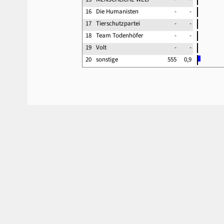
16
Die Humanisten
-
-
17
Tierschutzpartei
-
-
18
Team Todenhöfer
-
-
19
Volt
-
-
20
sonstige
555
0,9