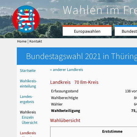
Wahlen im Fr
Europawahlen
Bundest
|
Home
Kontakt
Bundestagswahl 2021 in Thüring
« anderer Landkreis
Startseite
Wahlkreis-
Landkreis 70 Ilm-Kreis
einteilung
Erfassungsstand
138 vo
Landes-
Wahlberechtigte
8
ergebnis
Wähler
6
Wahlbeteiligung
75
Wahlkreis
Einzeln
Wahlübersicht
Übersicht
Erststimme
Landkreis