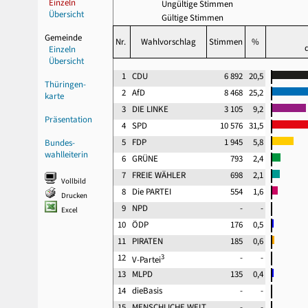
Einzeln
Ungültige Stimmen
Übersicht
Gültige Stimmen
Gemeinde
Nr.
Wahlvorschlag
Stimmen
%
Einzeln
Übersicht
1
CDU
6 892
20,5
Thüringen-
2
AfD
8 468
25,2
karte
3
DIE LINKE
3 105
9,2
Präsentation
4
SPD
10 576
31,5
5
FDP
1 945
5,8
Bundes-
wahlleiterin
6
GRÜNE
793
2,4
7
FREIE WÄHLER
698
2,1
Vollbild
8
Die PARTEI
554
1,6
Drucken
9
NPD
-
-
Excel
10
ÖDP
176
0,5
11
PIRATEN
185
0,6
12
3
-
-
V-Partei
13
MLPD
135
0,4
14
dieBasis
-
-
15
MENSCHLICHE WELT
-
-