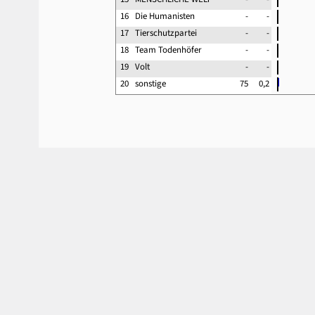
16
Die Humanisten
-
-
17
Tierschutzpartei
-
-
18
Team Todenhöfer
-
-
19
Volt
-
-
20
sonstige
75
0,2