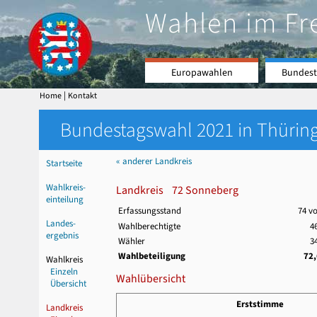
Wahlen im Fr
Europawahlen
Bundest
|
Home
Kontakt
Bundestagswahl 2021 in Thüring
« anderer Landkreis
Startseite
Wahlkreis-
Landkreis 72 Sonneberg
einteilung
Erfassungsstand
74 v
Landes-
Wahlberechtigte
4
ergebnis
Wähler
3
Wahlbeteiligung
72
Wahlkreis
Einzeln
Wahlübersicht
Übersicht
Erststimme
Landkreis