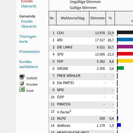
Einzeln
Ungültige Stimmen
Übersicht
Gültige Stimmen
Gemeinde
Nr.
Wahlvorschlag
Stimmen
%
Einzeln
Übersicht
1
CDU
13 978
22,9
Thüringen-
2
AfD
17 517
28,7
karte
3
DIE LINKE
6 521
10,7
Präsentation
4
SPD
13 005
21,3
5
FDP
5 392
8,8
Bundes-
wahlleiterin
6
GRÜNE
2 205
3,6
7
FREIE WÄHLER
-
-
Vollbild
8
Die PARTEI
-
-
Drucken
9
NPD
-
-
Excel
10
ÖDP
-
-
11
PIRATEN
-
-
12
3
-
-
V-Partei
13
MLPD
259
0,4
14
dieBasis
1 179
1,9
15
MENSCHLICHE WELT
-
-