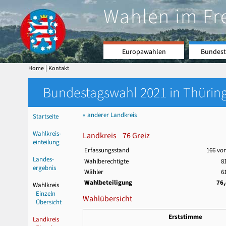
Wahlen im Fr
Europawahlen
Bundest
|
Home
Kontakt
Bundestagswahl 2021 in Thüring
« anderer Landkreis
Startseite
Wahlkreis-
Landkreis 76 Greiz
einteilung
Erfassungsstand
166 vo
Landes-
Wahlberechtigte
8
ergebnis
Wähler
6
Wahlbeteiligung
76
Wahlkreis
Einzeln
Wahlübersicht
Übersicht
Erststimme
Landkreis