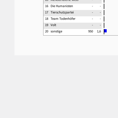
16
Die Humanisten
-
-
17
Tierschutzpartei
-
-
18
Team Todenhöfer
-
-
19
Volt
-
-
20
sonstige
950
1,6