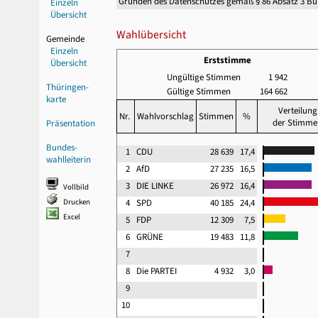
Gründen des Datenschutzes gemäß § 86 Absatz 3 B
Einzeln
Übersicht
Wahlübersicht
Gemeinde
Einzeln
Erststimme
Übersicht
Ungültige Stimmen
1 942
Thüringen-
Gültige Stimmen
164 662
karte
Verteilung
Nr.
Wahlvorschlag
Stimmen
%
der Stimme
Präsentation
Bundes-
1
CDU
28 639
17,4
wahlleiterin
2
AfD
27 235
16,5
3
DIE LINKE
26 972
16,4
Vollbild
Drucken
4
SPD
40 185
24,4
Excel
5
FDP
12 309
7,5
6
GRÜNE
19 483
11,8
7
8
Die PARTEI
4 932
3,0
9
10