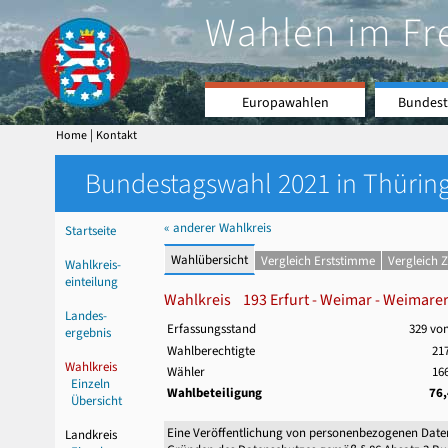
Wahlen im Fr
Europawahlen
Bundest
|
Home
Kontakt
Bundestagswahl 2021 in Thüring
« anderer Wahlkreis
Startseite
Wahlübersicht
Vergleich Erststimme
Vergleich 
Wahlkreis-
einteilung
Wahlkreis 193 Erfurt - Weimar - Weimarer
Landes-
Erfassungsstand
329 vo
ergebnis
Wahlberechtigte
217
Wahlkreis
Wähler
166
Einzeln
Wahlbeteiligung
76
Übersicht
Eine Veröffentlichung von personenbezogenen Date
Landkreis