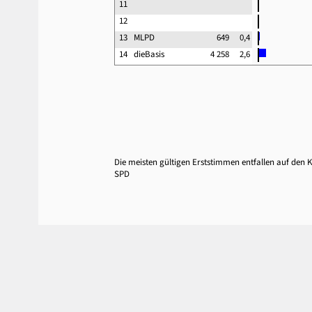
11
12
13
MLPD
649
0,4
14
dieBasis
4 258
2,6
Die meisten gültigen Erststimmen entfallen auf den
SPD