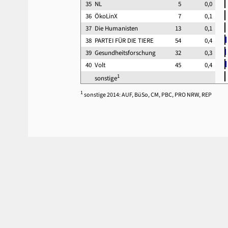
35
NL
5
0,0
36
ÖkoLinX
7
0,1
37
Die Humanisten
13
0,1
38
PARTEI FÜR DIE TIERE
54
0,4
39
Gesundheitsforschung
32
0,3
40
Volt
45
0,4
1
sonstige
1
sonstige 2014: AUF, BüSo, CM, PBC, PRO NRW, REP