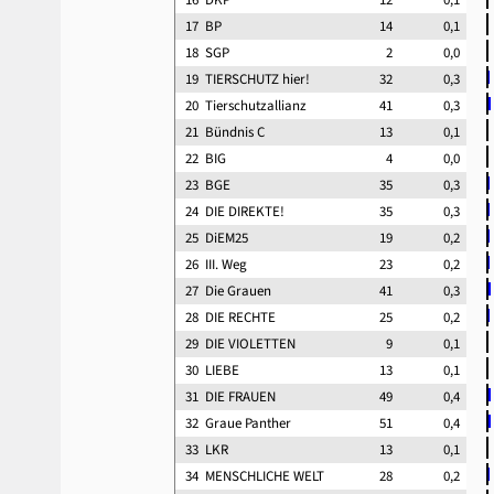
17
BP
14
0,1
18
SGP
2
0,0
19
TIERSCHUTZ hier!
32
0,3
20
Tierschutzallianz
41
0,3
21
Bündnis C
13
0,1
22
BIG
4
0,0
23
BGE
35
0,3
24
DIE DIREKTE!
35
0,3
25
DiEM25
19
0,2
26
III. Weg
23
0,2
27
Die Grauen
41
0,3
28
DIE RECHTE
25
0,2
29
DIE VIOLETTEN
9
0,1
30
LIEBE
13
0,1
31
DIE FRAUEN
49
0,4
32
Graue Panther
51
0,4
33
LKR
13
0,1
34
MENSCHLICHE WELT
28
0,2