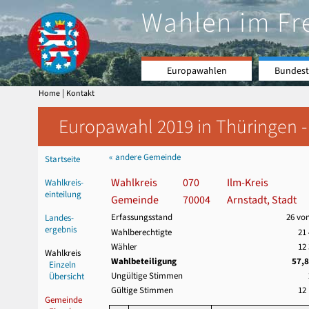
Wahlen im Fr
Europawahlen
Bundest
|
Home
Kontakt
Europawahl 2019 in Thüringen -
« andere Gemeinde
Startseite
Wahlkreis
070
Ilm-Kreis
Wahlkreis-
einteilung
Gemeinde
70004
Arnstadt, Stadt
Erfassungsstand
26 vo
Landes-
ergebnis
Wahlberechtigte
21
Wähler
12
Wahlkreis
Wahlbeteiligung
57,
Einzeln
Ungültige Stimmen
Übersicht
Gültige Stimmen
12
Gemeinde