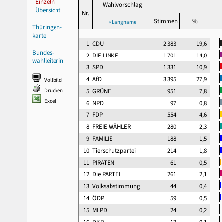
Einzeln
Wahlvorschlag
Übersicht
Nr.
Stimmen
%
» Langname
Thüringen-
karte
1
CDU
2 383
19,6
Bundes-
2
DIE LINKE
1 701
14,0
wahlleiterin
3
SPD
1 331
10,9
4
AfD
3 395
27,9
Vollbild
Drucken
5
GRÜNE
951
7,8
Excel
6
NPD
97
0,8
7
FDP
554
4,6
8
FREIE WÄHLER
280
2,3
9
FAMILIE
188
1,5
10
Tierschutzpartei
214
1,8
11
PIRATEN
61
0,5
12
Die PARTEI
261
2,1
13
Volksabstimmung
44
0,4
14
ÖDP
59
0,5
15
MLPD
24
0,2
16
DKP
12
0,1