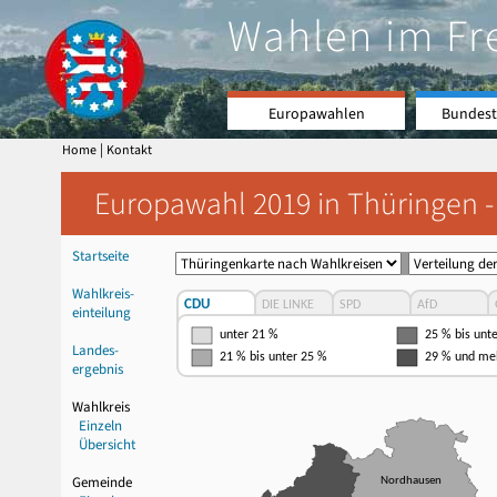
Wahlen im Fr
Europawahlen
Bundest
|
Home
Kontakt
Europawahl 2019 in Thüringen -
Startseite
Wahlkreis-
CDU
DIE LINKE
SPD
AfD
einteilung
unter 21 %
25 % bis unt
Landes-
21 % bis unter 25 %
29 % und me
ergebnis
Wahlkreis
Einzeln
Übersicht
Gemeinde
Nordhausen