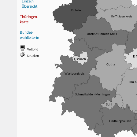
Einzeln
Übersicht
Eichsfeld
Thüringen-
Kyffhäuserkreis
karte
Bundes-
Unstrut-Hainich-Kreis
wahlleiterin
Vollbild
Drucken
Erf
Eisenach
Gotha
Wartburgkreis
Ilm-K
Schmalkalden-Meiningen
Suhl
Hildburghausen