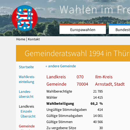
Wahlen im Fr
Europawahlen
Bundest
|
Home
Kontakt
Gemeinderatswahl 1994 in Thüri
« andere Gemeinde
Startseite
Landkreis
070
Ilm-Kreis
Wahlkreis-
einteilung
Gemeinde
70004
Arnstadt, Stadt
Wahlberechtigte
21 785
Landes-
übersicht
Wähler
14 415
Wahlbeteiligung
66,2 %
Landkreis
Ungültige Stimmabgaben
414
Einzeln
Gültige Stimmabgaben
14 001
Übersicht
Gültige Stimmen
40 566
Gemeinde
Zu vergebene Sitze
30