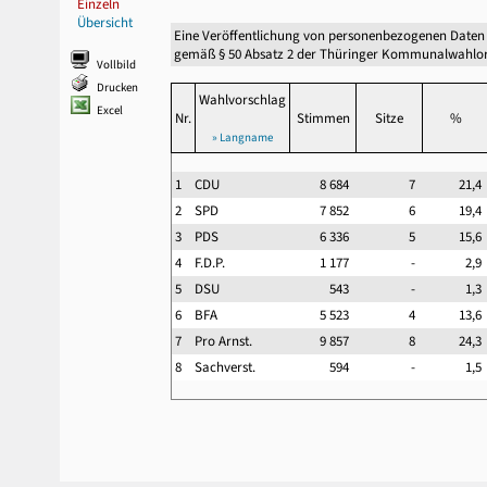
Einzeln
Übersicht
Eine Veröffentlichung von personenbezogenen Daten
gemäß § 50 Absatz 2 der Thüringer Kommunalwahlor
Vollbild
Drucken
Wahlvorschlag
Excel
Nr.
Stimmen
Sitze
%
» Langname
1
CDU
8 684
7
21,
2
SPD
7 852
6
19,
3
PDS
6 336
5
15,
4
F.D.P.
1 177
-
2,
5
DSU
543
-
1,
6
BFA
5 523
4
13,
7
Pro Arnst.
9 857
8
24,
8
Sachverst.
594
-
1,