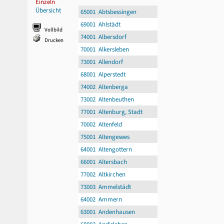
Einzeln
Übersicht
65001 Abtsbessingen
69001 Ahlstädt
Vollbild
74001 Albersdorf
Drucken
70001 Alkersleben
73001 Allendorf
68001 Alperstedt
74002 Altenberga
73002 Altenbeuthen
77001 Altenburg, Stadt
70002 Altenfeld
75001 Altengesees
64001 Altengottern
66001 Altersbach
77002 Altkirchen
73003 Ammelstädt
64002 Ammern
63001 Andenhausen