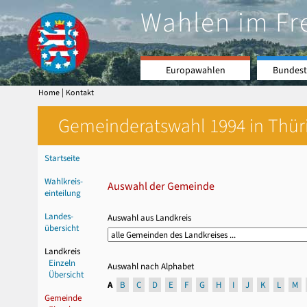
Wahlen im Fr
Europawahlen
Bundest
|
Home
Kontakt
Gemeinderatswahl 1994 in Thüri
Startseite
Wahlkreis-
Auswahl der Gemeinde
einteilung
Landes-
Auswahl aus Landkreis
übersicht
Landkreis
Einzeln
Auswahl nach Alphabet
Übersicht
A
B
C
D
E
F
G
H
I
J
K
L
M
Gemeinde