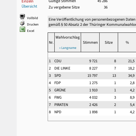
Gültige Stimmen
45 286
Einzeln
Übersicht
Zu vergebene Sitze
36
Vollbild
Eine Veröffentlichung von personenbezogenen Daten
gemäß § 50 Absatz 2 der Thüringer Kommunalwahlor
Drucken
Excel
Wahlvorschlag
Nr.
Stimmen
Sitze
%
» Langname
1
CDU
9 721
8
21,
2
DIE LINKE
8 227
7
18,
3
SPD
15 797
13
34,
4
FDP
1 275
1
2,
5
GRÜNE
1 910
1
4,
6
FWG
4 032
3
8,
7
PIRATEN
2 426
2
5,
8
NPD
1 898
1
4,