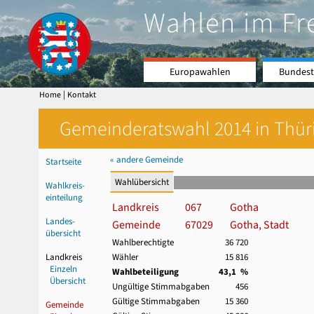
Wahlen im Fr
Europawahlen
Bundest
|
Home
Kontakt
Gemeinderatswahl 2014 in Thüri
« andere Gemeinde
Startseite
Wahlübersicht
Wahlkreis-
einteilung
Landkreis
067
Gotha
Landes-
Gemeinde
67029
Gotha, Stadt
übersicht
Wahlberechtigte
36 720
Landkreis
Wähler
15 816
Einzeln
Wahlbeteiligung
43,1 %
Übersicht
Ungültige Stimmabgaben
456
Gültige Stimmabgaben
15 360
Gemeinde