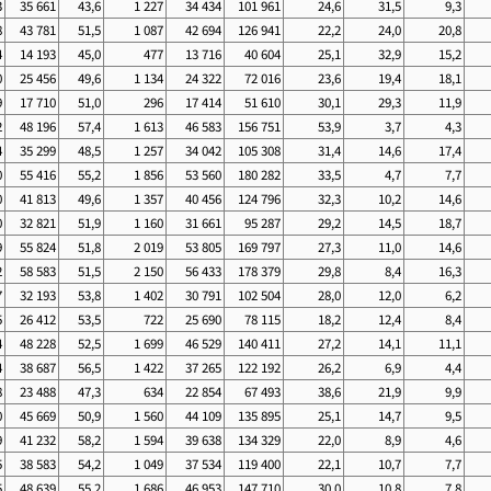
3
35 661
43,6
1 227
34 434
101 961
24,6
31,5
9,3
8
43 781
51,5
1 087
42 694
126 941
22,2
24,0
20,8
4
14 193
45,0
477
13 716
40 604
25,1
32,9
15,2
0
25 456
49,6
1 134
24 322
72 016
23,6
19,4
18,1
9
17 710
51,0
296
17 414
51 610
30,1
29,3
11,9
2
48 196
57,4
1 613
46 583
156 751
53,9
3,7
4,3
4
35 299
48,5
1 257
34 042
105 308
31,4
14,6
17,4
0
55 416
55,2
1 856
53 560
180 282
33,5
4,7
7,7
0
41 813
49,6
1 357
40 456
124 796
32,3
10,2
14,6
0
32 821
51,9
1 160
31 661
95 287
29,2
14,5
18,7
9
55 824
51,8
2 019
53 805
169 797
27,3
11,0
14,6
2
58 583
51,5
2 150
56 433
178 379
29,8
8,4
16,3
7
32 193
53,8
1 402
30 791
102 504
28,0
12,0
6,2
5
26 412
53,5
722
25 690
78 115
18,2
12,4
8,4
4
48 228
52,5
1 699
46 529
140 411
27,2
14,1
11,1
4
38 687
56,5
1 422
37 265
122 192
26,2
6,9
4,4
8
23 488
47,3
634
22 854
67 493
38,6
21,9
9,9
0
45 669
50,9
1 560
44 109
135 895
25,1
14,7
9,5
9
41 232
58,2
1 594
39 638
134 329
22,0
8,9
4,6
5
38 583
54,2
1 049
37 534
119 400
22,1
10,7
7,7
5
48 639
55,2
1 686
46 953
147 710
30,0
10,8
7,8