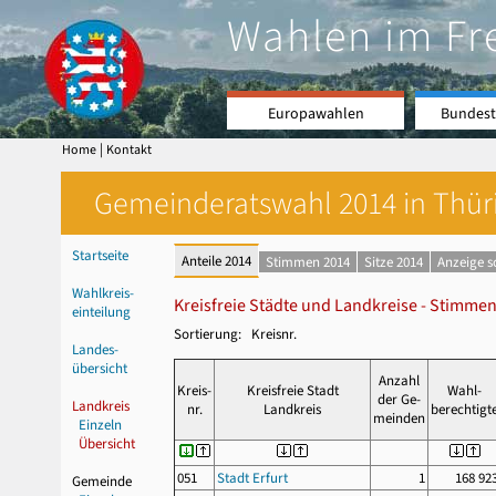
Wahlen im Fr
Europawahlen
Bundest
|
Home
Kontakt
Gemeinderatswahl 2014 in Thüri
Startseite
Anteile 2014
Stimmen 2014
Sitze 2014
Anzeige 
Wahlkreis-
Kreisfreie Städte und Landkreise - Stimmen
einteilung
Sortierung: Kreisnr.
Landes-
übersicht
Anzahl
Kreis-
Kreisfreie Stadt
Wahl-
der Ge-
Landkreis
nr.
Landkreis
berechtigt
meinden
Einzeln
Übersicht
051
Stadt Erfurt
1
168 92
Gemeinde