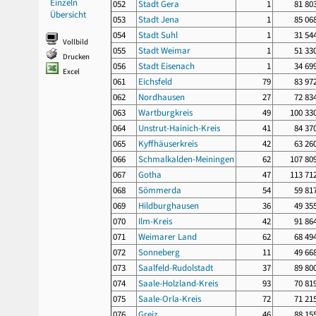
Einzeln
052
Stadt Gera
1
81 80
Übersicht
053
Stadt Jena
1
85 06
054
Stadt Suhl
1
31 54
Vollbild
055
Stadt Weimar
1
51 33
Drucken
056
Stadt Eisenach
1
34 69
Excel
061
Eichsfeld
79
83 97
062
Nordhausen
27
72 83
063
Wartburgkreis
49
100 33
064
Unstrut-Hainich-Kreis
41
84 37
065
Kyffhäuserkreis
42
63 26
066
Schmalkalden-Meiningen
62
107 80
067
Gotha
47
113 71
068
Sömmerda
54
59 81
069
Hildburghausen
36
49 35
070
Ilm-Kreis
42
91 86
071
Weimarer Land
62
68 49
072
Sonneberg
11
49 66
073
Saalfeld-Rudolstadt
37
89 80
074
Saale-Holzland-Kreis
93
70 81
075
Saale-Orla-Kreis
72
71 21
076
Greiz
46
88 15