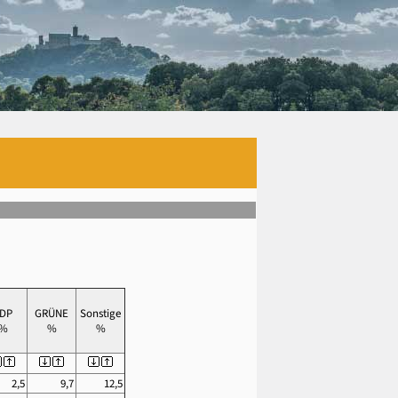
DP
GRÜNE
Sonstige
%
%
%
2,5
9,7
12,5