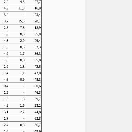
2,4
4,5
27,7
4,8
11,3
16,9
3,4
-
23,4
3,2
15,5
20,1
2,5
7,3
18,9
1,8
0,6
35,8
4,3
2,9
29,4
1,3
0,6
52,3
4,9
1,7
36,3
1,0
0,8
35,8
2,9
1,8
42,5
1,4
1,1
43,0
4,6
0,9
48,3
0,4
-
60,6
1,2
-
46,3
1,5
1,3
59,7
4,9
1,5
23,2
3,1
2,7
44,8
1,7
-
62,8
2,4
0,3
56,7
1,6
-
49,9