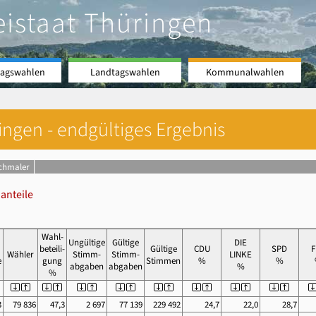
eistaat Thüringen
agswahlen
Landtagswahlen
Kommunalwahlen
ngen - endgültiges Ergebnis
schmaler
anteile
Wahl-
Ungültige
Gültige
DIE
beteili-
Gültige
CDU
SPD
F
Wähler
Stimm-
Stimm-
LINKE
e
gung
Stimmen
%
%
abgaben
abgaben
%
%
3
79 836
47,3
2 697
77 139
229 492
24,7
22,0
28,7