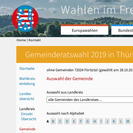
Wahlen im Fr
Europawahlen
Bundest
|
Home
Kontakt
Gemeinderatswahl 2019 in Thüri
Startseite
ohne Gemeinden 72024 Föritztal (gewählt am 28.10.2018
Auswahl der Gemeinde
Wahlkreis-
einteilung
Auswahl aus Landkreis
Landes-
übersicht
Landkreis
Auswahl nach Alphabet
Einzeln
Übersicht
A
B
C
D
E
F
G
H
I
J
K
L
M
Gemeinde