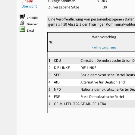
Gültige Stimmen
30 303
Einzeln
Übersicht
Zu vergebene Sitze
30
Vollbild
Eine Veröffentlichung von personenbezogenen Daten
gemäß § 50 Absatz 2 der Thüringer Kommunalwahlor
Drucken
Excel
Wahlvorschlag
Nr.
» ohne Langname
1
CDU
Christlich Demokratische Union D
2
DIE LINKE
DIE LINKE
3
SPD
Sozialdemokratische Partei Deut
4
AfD
Alternative für Deutschland
5
NPD
Nationaldemokratische Partei De
6
FDP
Freie Demokratische Partei
7
GE-MU-FEU-TRA
GE-MU-FEU-TRA