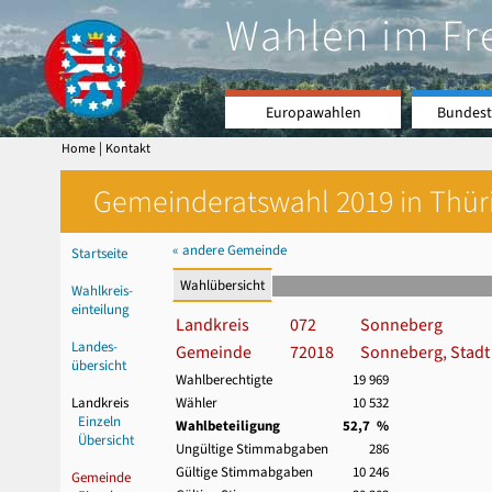
Wahlen im Fr
Europawahlen
Bundest
|
Home
Kontakt
Gemeinderatswahl 2019 in Thüri
« andere Gemeinde
Startseite
Wahlübersicht
Wahlkreis-
einteilung
Landkreis
072
Sonneberg
Landes-
Gemeinde
72018
Sonneberg, Stadt
übersicht
Wahlberechtigte
19 969
Landkreis
Wähler
10 532
Einzeln
Wahlbeteiligung
52,7 %
Übersicht
Ungültige Stimmabgaben
286
Gültige Stimmabgaben
10 246
Gemeinde