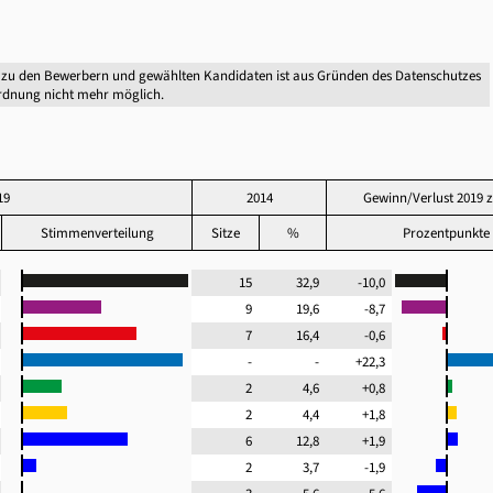
 zu den Bewerbern und gewählten Kandidaten ist aus Gründen des Datenschutzes
dnung nicht mehr möglich.
19
2014
Gewinn/Verlust 2019 
Stimmenverteilung
Sitze
%
Prozentpunkte
9
15
32,9
-10,0
9
9
19,6
-8,7
8
7
16,4
-0,6
3
-
-
+22,3
4
2
4,6
+0,8
2
2
4,4
+1,8
7
6
12,8
+1,9
8
2
3,7
-1,9