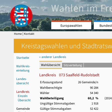
Wahlen im Fr
Europawahlen
Bundest
|
Home
Kontakt
Kreistagswahlen und Stadtratswa
« anderer Landkreis
Startseite
Wahlübersicht
Sitzverteilung
Wahlkreis-
einteilung
Landkreis 073 Saalfeld-Rudolstadt
Landes-
Erfassungsstand
26 Gemeinde/n
übersicht
Wahlberechtigte
90 284
Landkreis
Wähler
54 340
Einzeln
Wahlbeteiligung
60,2 %
(2014: 
Übersicht
Ungültige Stimmabgaben
1 918
Gemeinde
Gültige Stimmabgaben
52 422