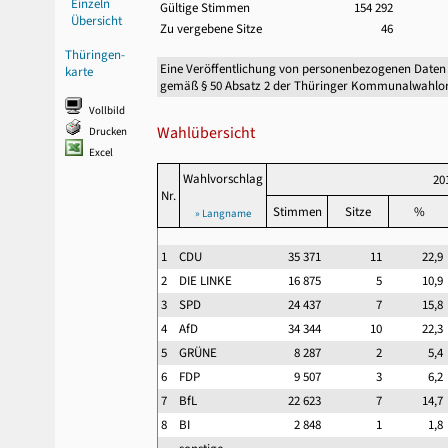
Einzeln
Gültige Stimmen
154 292
Übersicht
Zu vergebene Sitze
46
Thüringen-
Eine Veröffentlichung von personenbezogenen Daten
karte
gemäß § 50 Absatz 2 der Thüringer Kommunalwahlor
Vollbild
Wahlübersicht
Drucken
Excel
Wahlvorschlag
20
Nr.
Stimmen
Sitze
%
» Langname
1
CDU
35 371
11
22,
2
DIE LINKE
16 875
5
10,
3
SPD
24 437
7
15,
4
AfD
34 344
10
22,
5
GRÜNE
8 287
2
5,
6
FDP
9 507
3
6,
7
BfL
22 623
7
14,
8
BI
2 848
1
1,