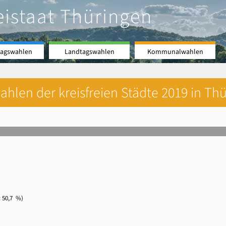
eistaat Thüringen
agswahlen
Landtagswahlen
Kommunalwahlen
hlen der kreisfreien Städte 2019 in Thü
50,7 %)