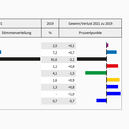
21
2019
Gewinn/Verlust 2021 zu 2019
Stimmenverteilung
%
Prozentpunkte
2,5
+0,1
7,2
+0,7
81,6
-2,1
1,1
+0,8
4,1
-1,5
1,6
+0,9
1,3
+0,8
-
+1,0
0,7
-0,7