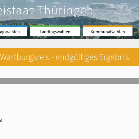
eistaat Thüringen
agswahlen
Landtagswahlen
Kommunalwahlen
Wartburgkreis - endgültiges Ergebnis
%)