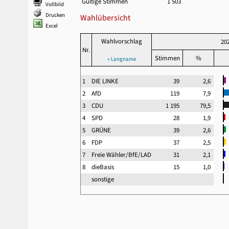
Gültige Stimmen
1 503
Vollbild
Drucken
Wahlübersicht
Excel
Wahlvorschlag
20
Nr.
Stimmen
%
» Langname
1
DIE LINKE
39
2,6
2
AfD
119
7,9
3
CDU
1 195
79,5
4
SPD
28
1,9
5
GRÜNE
39
2,6
6
FDP
37
2,5
7
Freie Wähler/BfE/LAD
31
2,1
8
dieBasis
15
1,0
sonstige