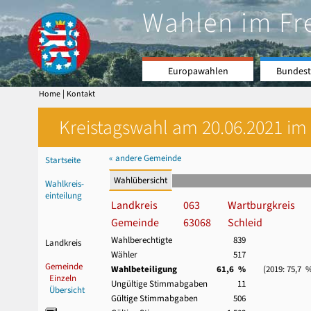
Wahlen im Fr
Europawahlen
Bundest
|
Home
Kontakt
Kreistagswahl am 20.06.2021 im 
« andere Gemeinde
Startseite
Wahlübersicht
Wahlkreis-
einteilung
Landkreis
063
Wartburgkreis
Gemeinde
63068
Schleid
Wahlberechtigte
839
Landkreis
Wähler
517
Gemeinde
Wahlbeteiligung
61,6 %
(2019: 75,7 
Einzeln
Ungültige Stimmabgaben
11
Übersicht
Gültige Stimmabgaben
506