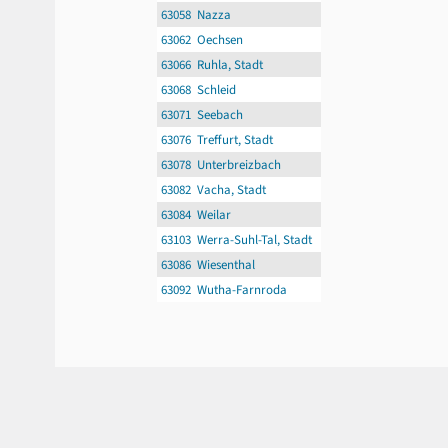
63058 Nazza
63062 Oechsen
63066 Ruhla, Stadt
63068 Schleid
63071 Seebach
63076 Treffurt, Stadt
63078 Unterbreizbach
63082 Vacha, Stadt
63084 Weilar
63103 Werra-Suhl-Tal, Stadt
63086 Wiesenthal
63092 Wutha-Farnroda