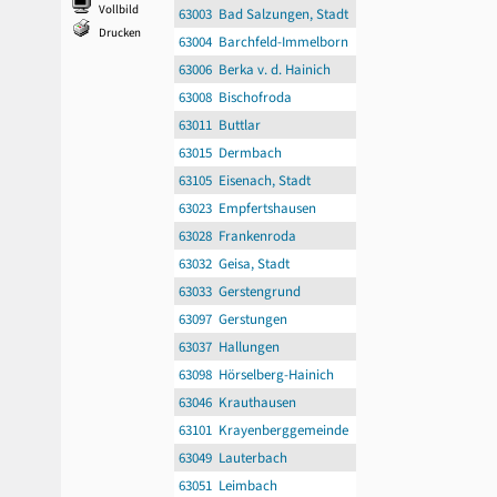
Vollbild
63003 Bad Salzungen, Stadt
Drucken
63004 Barchfeld-Immelborn
63006 Berka v. d. Hainich
63008 Bischofroda
63011 Buttlar
63015 Dermbach
63105 Eisenach, Stadt
63023 Empfertshausen
63028 Frankenroda
63032 Geisa, Stadt
63033 Gerstengrund
63097 Gerstungen
63037 Hallungen
63098 Hörselberg-Hainich
63046 Krauthausen
63101 Krayenberggemeinde
63049 Lauterbach
63051 Leimbach