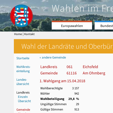
Wahlen im Fr
Europawahlen
Bundest
|
Home
Kontakt
Wahl der Landräte und Oberbürge
« andere Gemeinde
Startseite
Landkreis
061
Eichsfeld
Wahlkreis-
einteilung
Gemeinde
61116
Am Ohmberg
Landes-
1. Wahlgang am 15.04.2018
übersicht
Wahlberechtigte
3 157
Landkreis
Wähler
942
Einzeln
Wahlbeteiligung
29,8 %
Übersicht
Ungültige Stimmen
29
Gültige Stimmen
913
Gemeinde