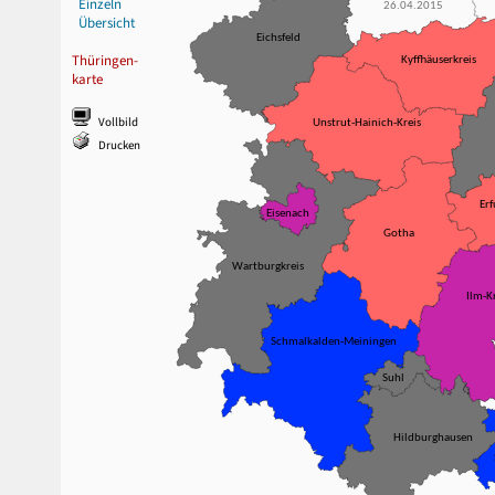
Einzeln
26.04.2015
Übersicht
Eichsfeld
Thüringen-
Kyffhäuserkreis
karte
Vollbild
Unstrut-Hainich-Kreis
Drucken
Erf
Eisenach
Gotha
Wartburgkreis
Ilm-K
Schmalkalden-Meiningen
Suhl
Hildburghausen