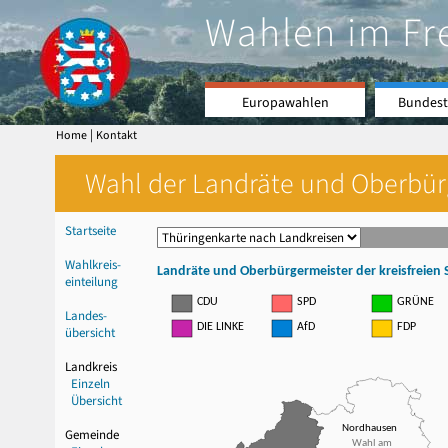
Wahlen im Fr
Europawahlen
Bundest
|
Home
Kontakt
Wahl der Landräte und Oberbürge
Startseite
Wahlkreis-
Landräte und Oberbürgermeister der kreisfreien S
einteilung
GRÜNE
CDU
SPD
Landes-
DIE LINKE
AfD
FDP
übersicht
Landkreis
Einzeln
Übersicht
Nordhausen
Gemeinde
Wahl am