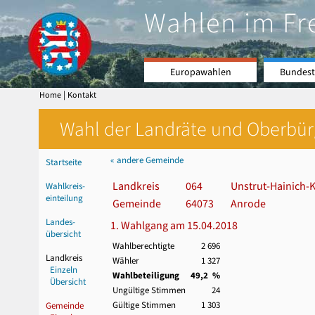
Wahlen im Fr
Europawahlen
Bundest
|
Home
Kontakt
Wahl der Landräte und Oberbürge
« andere Gemeinde
Startseite
Landkreis
064
Unstrut-Hainich-K
Wahlkreis-
einteilung
Gemeinde
64073
Anrode
Landes-
1. Wahlgang am 15.04.2018
übersicht
Wahlberechtigte
2 696
Landkreis
Wähler
1 327
Einzeln
Wahlbeteiligung
49,2 %
Übersicht
Ungültige Stimmen
24
Gültige Stimmen
1 303
Gemeinde