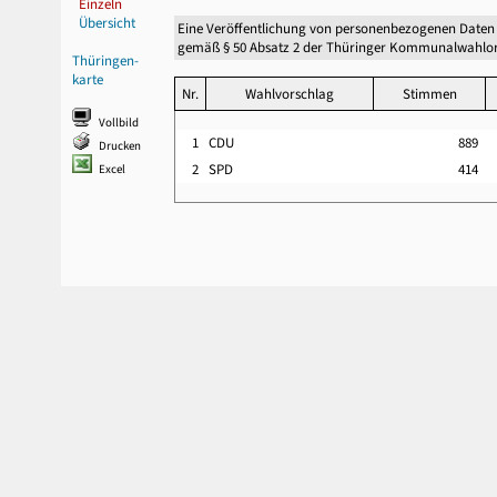
Einzeln
Übersicht
Eine Veröffentlichung von personenbezogenen Daten
gemäß § 50 Absatz 2 der Thüringer Kommunalwahlor
Thüringen-
karte
Nr.
Wahlvorschlag
Stimmen
Vollbild
1
CDU
889
Drucken
2
SPD
414
Excel