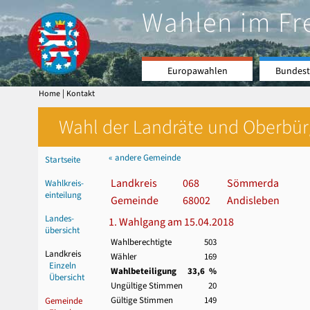
Wahlen im Fr
Europawahlen
Bundest
|
Home
Kontakt
Wahl der Landräte und Oberbürge
« andere Gemeinde
Startseite
Landkreis
068
Sömmerda
Wahlkreis-
einteilung
Gemeinde
68002
Andisleben
Landes-
1. Wahlgang am 15.04.2018
übersicht
Wahlberechtigte
503
Landkreis
Wähler
169
Einzeln
Wahlbeteiligung
33,6 %
Übersicht
Ungültige Stimmen
20
Gültige Stimmen
149
Gemeinde