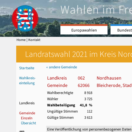
Wahlen im Fr
Europawahlen
Bundest
|
Home
Kontakt
Landratswahl 2021 im Kreis Nor
« andere Gemeinde
Startseite
Landkreis
062
Nordhausen
Wahlkreis-
einteilung
Gemeinde
62066
Bleicherode, Stad
Wahlberechtigte
8 918
Wähler
3 725
Landkreis
Wahlbeteiligung
41,8 %
Ungültige Stimmen
112
Gemeinde
Gültige Stimmen
3 613
Einzeln
Übersicht
Eine Veröffentlichung von personenbezogenen Daten 