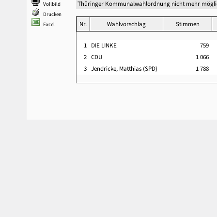
Thüringer Kommunalwahlordnung nicht mehr mögli
Vollbild
Drucken
Nr.
Wahlvorschlag
Stimmen
Excel
1
DIE LINKE
759
2
CDU
1 066
3
Jendricke, Matthias (SPD)
1 788