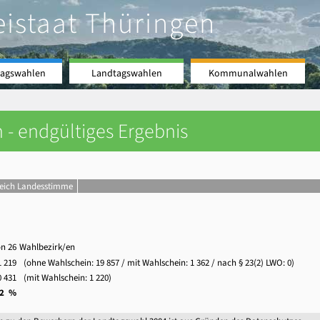
eistaat Thüringen
agswahlen
Landtagswahlen
Kommunalwahlen
 - endgültiges Ergebnis
leich Landesstimme
on 26
Wahlbezirk/en
1 219
(ohne Wahlschein:
19 857
/ mit Wahlschein:
1 362
/ nach § 23(2) LWO: 0)
0 431
(mit Wahlschein:
1 220
)
,2 %