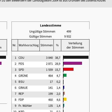
n zu den Bewerbern der Landtagswahl 2004 ist aus Gründen des Datenschutzes
Landesstimme
Ungültige Stimmen
499
Gültige Stimmen
9 932
Verteilung
Nr.
Wahlvorschlag
Stimmen
%
n
der Stimmen
1
CDU
3 840
38,7
2
PDS
2 871
28,9
3
SPD
1 559
15,7
4
GRÜNE
464
4,7
5
BSU
17
0,2
6
GRAUE
141
1,4
7
REP
199
2,0
8
FDP
460
4,6
9
Fr. Wähler
135
1,4
10
KPD
21
0,2