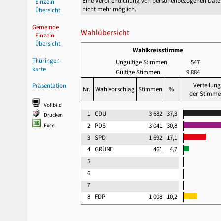
Eine Veröffentlichung von personenbezogenen Date
Einzeln
nicht mehr möglich.
Übersicht
Gemeinde
Wahlübersicht
Einzeln
Übersicht
Wahlkreisstimme
Thüringen-
Ungültige Stimmen
547
karte
Gültige Stimmen
9 884
Verteilung
Präsentation
Nr.
Wahlvorschlag
Stimmen
%
der Stimme
Vollbild
1
CDU
3 682
37,3
Drucken
2
PDS
3 041
30,8
Excel
3
SPD
1 692
17,1
4
GRÜNE
461
4,7
5
6
7
8
FDP
1 008
10,2