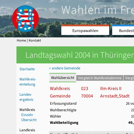
Wahlen im Fr
Europawahlen
Bundest
|
Home
Kontakt
Landtagswahl 2004 in Thüringen
« andere Gemeinde
Startseite
Wahlübersicht
Vergleich Wahlkreisstimme
Verg
Wahlkreis-
einteilung
Wahlkreis
023
Ilm-Kreis II
Landes-
Gemeinde
70004
Arnstadt,Stadt
ergebnis
Erfassungsstand
26 v
Wahlkreis
Wahlberechtigte
2
Einzeln
Wähler
1
Übersicht
Wahlbeteiligung
49
Landkreis