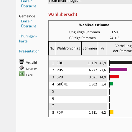
nicht mehr möglich.
Einzeln
Übersicht
Wahlübersicht
Gemeinde
Einzeln
Wahlkreisstimme
Übersicht
Ungültige Stimmen
1 503
Thüringen-
Gültige Stimmen
24 315
karte
Verteilung
Nr.
Wahlvorschlag
Stimmen
%
der Stimme
Präsentation
Vollbild
1
CDU
11 159
45,9
Drucken
2
PDS
6 722
27,6
Excel
3
SPD
3 621
14,9
4
GRÜNE
1 302
5,4
5
6
7
8
FDP
1 511
6,2