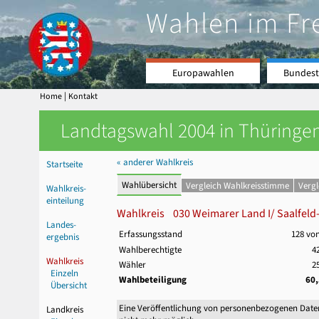
Wahlen im Fr
Europawahlen
Bundest
|
Home
Kontakt
Landtagswahl 2004 in Thüringen
« anderer Wahlkreis
Startseite
Wahlübersicht
Vergleich Wahlkreisstimme
Verg
Wahlkreis-
einteilung
Wahlkreis 030 Weimarer Land I/ Saalfeld-R
Landes-
Erfassungsstand
128 vo
ergebnis
Wahlberechtigte
4
Wahlkreis
Wähler
2
Einzeln
Wahlbeteiligung
60
Übersicht
Eine Veröffentlichung von personenbezogenen Date
Landkreis