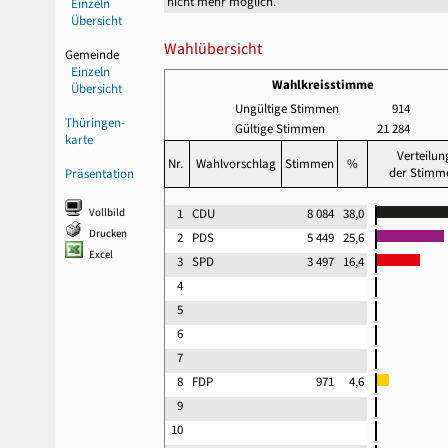
nicht mehr möglich.
Einzeln
Übersicht
Wahlübersicht
Gemeinde
Einzeln
Wahlkreisstimme
Übersicht
Ungültige Stimmen
914
Thüringen-
Gültige Stimmen
21 284
karte
Verteilun
Nr.
Wahlvorschlag
Stimmen
%
der Stimm
Präsentation
Vollbild
1
CDU
8 084
38,0
Drucken
2
PDS
5 449
25,6
Excel
3
SPD
3 497
16,4
4
5
6
7
8
FDP
971
4,6
9
10