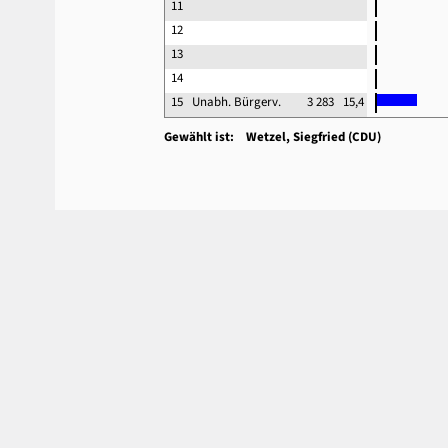
11
12
13
14
15
Unabh. Bürgerv.
3 283
15,4
Gewählt ist: Wetzel, Siegfried (CDU)