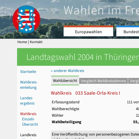
Wahlen im Fr
Europawahlen
Bundest
|
Home
Kontakt
Landtagswahl 2004 in Thüringen
« anderer Wahlkreis
Startseite
Wahlübersicht
Vergleich Wahlkreisstimme
Verg
Wahlkreis-
einteilung
Wahlkreis 033 Saale-Orla-Kreis I
Landes-
Erfassungsstand
111 vo
ergebnis
Wahlberechtigte
4
Wahlkreis
Wähler
2
Einzeln
Wahlbeteiligung
55
Übersicht
Eine Veröffentlichung von personenbezogenen Date
Landkreis