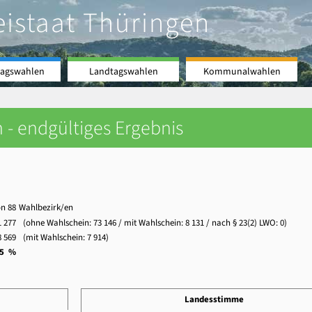
eistaat Thüringen
agswahlen
Landtagswahlen
Kommunalwahlen
 - endgültiges Ergebnis
on 88
Wahlbezirk/en
1 277
(ohne Wahlschein:
73 146
/ mit Wahlschein:
8 131
/ nach § 23(2) LWO: 0)
8 569
(mit Wahlschein:
7 914
)
,5 %
Landesstimme