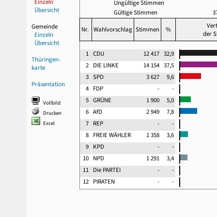
Einzeln
Ungültige Stimmen
Übersicht
Gültige Stimmen
3
Ver
Gemeinde
Nr.
Wahlvorschlag
Stimmen
%
der 
Einzeln
Übersicht
1
CDU
12 417
32,9
Thüringen-
2
DIE LINKE
14 154
37,5
karte
3
SPD
3 627
9,6
Präsentation
4
FDP
-
-
5
GRÜNE
1 900
5,0
Vollbild
6
AfD
2 949
7,8
Drucken
7
REP
-
-
Excel
8
FREIE WÄHLER
1 358
3,6
9
KPD
-
-
10
NPD
1 291
3,4
11
Die PARTEI
-
-
12
PIRATEN
-
-