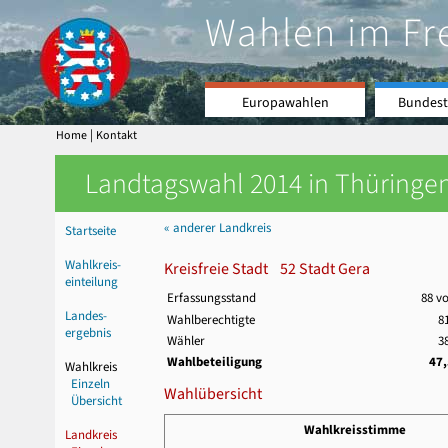
Wahlen im Fr
Europawahlen
Bundest
|
Home
Kontakt
Landtagswahl 2014 in Thüringen
« anderer Landkreis
Startseite
Wahlkreis-
Kreisfreie Stadt 52 Stadt Gera
einteilung
Erfassungsstand
88 v
Landes-
Wahlberechtigte
8
ergebnis
Wähler
3
Wahlbeteiligung
47
Wahlkreis
Einzeln
Wahlübersicht
Übersicht
Wahlkreisstimme
Landkreis