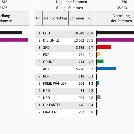
873
Ungültige Stimmen
556
7 696
Gültige Stimmen
38 013
teilung
Verteilung
Nr.
Wahlvorschlag
Stimmen
%
Stimmen
der Stimmen
1
CDU
10 940
28,8
2
DIE LINKE
13 502
35,5
3
SPD
3 675
9,7
4
FDP
781
2,1
5
GRÜNE
1 774
4,7
6
AfD
5 220
13,7
7
REP
118
0,3
8
FREIE WÄHLER
508
1,3
9
KPD
64
0,2
10
NPD
993
2,6
11
Die PARTEI
146
0,4
12
PIRATEN
292
0,8