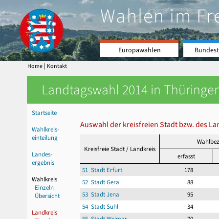
Wahlen im Fr
Europawahlen
Bundest
|
Home
Kontakt
Landtagswahl 2014 in Thüringen
Startseite
Auswahl der kreisfreien Stadt bzw. des La
Wahlkreis-
einteilung
Wahlbez
Kreisfreie Stadt / Landkreis
Landes-
erfasst
ergebnis
51 Stadt Erfurt
178
Wahlkreis
52 Stadt Gera
88
Einzeln
53 Stadt Jena
95
Übersicht
54 Stadt Suhl
34
Landkreis
55 Stadt Weimar
70