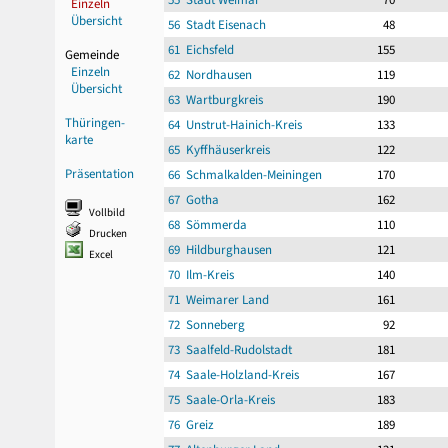
Einzeln
Übersicht
56 Stadt Eisenach
48
61 Eichsfeld
155
Gemeinde
Einzeln
62 Nordhausen
119
Übersicht
63 Wartburgkreis
190
Thüringen-
64 Unstrut-Hainich-Kreis
133
karte
65 Kyffhäuserkreis
122
Präsentation
66 Schmalkalden-Meiningen
170
67 Gotha
162
Vollbild
68 Sömmerda
110
Drucken
69 Hildburghausen
121
Excel
70 Ilm-Kreis
140
71 Weimarer Land
161
72 Sonneberg
92
73 Saalfeld-Rudolstadt
181
74 Saale-Holzland-Kreis
167
75 Saale-Orla-Kreis
183
76 Greiz
189