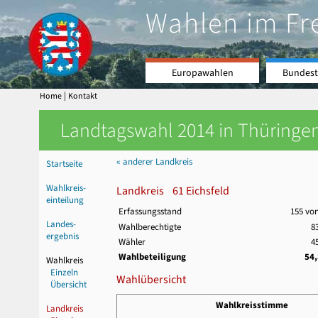
Wahlen im Fr
Europawahlen
Bundest
|
Home
Kontakt
Landtagswahl 2014 in Thüringen
« anderer Landkreis
Startseite
Wahlkreis-
Landkreis 61 Eichsfeld
einteilung
Erfassungsstand
155 vo
Landes-
Wahlberechtigte
8
ergebnis
Wähler
4
Wahlbeteiligung
54
Wahlkreis
Einzeln
Wahlübersicht
Übersicht
Wahlkreisstimme
Landkreis