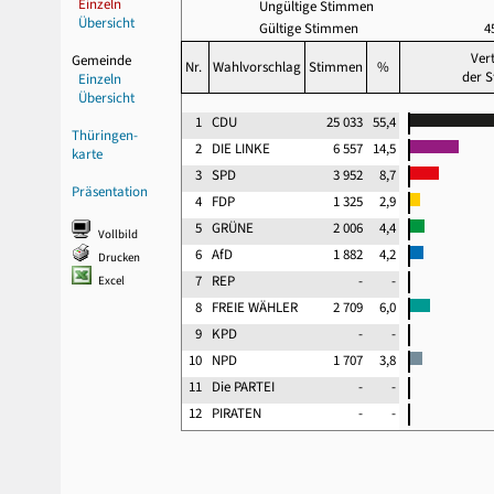
Einzeln
Ungültige Stimmen
Übersicht
Gültige Stimmen
4
Ver
Gemeinde
Nr.
Wahlvorschlag
Stimmen
%
der 
Einzeln
Übersicht
1
CDU
25 033
55,4
Thüringen-
2
DIE LINKE
6 557
14,5
karte
3
SPD
3 952
8,7
Präsentation
4
FDP
1 325
2,9
5
GRÜNE
2 006
4,4
Vollbild
6
AfD
1 882
4,2
Drucken
7
REP
-
-
Excel
8
FREIE WÄHLER
2 709
6,0
9
KPD
-
-
10
NPD
1 707
3,8
11
Die PARTEI
-
-
12
PIRATEN
-
-