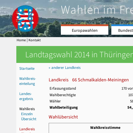
Wahlen im Fr
Europawahlen
Bundest
|
Home
Kontakt
Landtagswahl 2014 in Thüringen
« anderer Landkreis
Startseite
Wahlkreis-
Landkreis 66 Schmalkalden-Meiningen
einteilung
Erfassungsstand
170 vo
Landes-
Wahlberechtigte
107
ergebnis
Wähler
5
Wahlbeteiligung
54
Wahlkreis
Einzeln
Wahlübersicht
Übersicht
Wahlkreisstimme
Landkreis