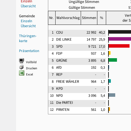
Einzeln
Ungültige Stimmen
Übersicht
Gültige Stimmen
5
Ver
Gemeinde
Nr.
Wahlvorschlag
Stimmen
%
der 
Einzeln
Übersicht
1
CDU
22 992
40,2
Thüringen-
2
DIE LINKE
14 797
25,9
karte
3
SPD
9 721
17,0
Präsentation
4
FDP
937
1,6
5
GRÜNE
3 895
6,8
Vollbild
6
AfD
192
0,3
Drucken
7
REP
-
-
Excel
8
FREIE WÄHLER
964
1,7
9
KPD
-
-
10
NPD
3 096
5,4
11
Die PARTEI
-
-
12
PIRATEN
561
1,0