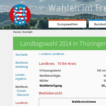
Wahlen im Fr
Europawahlen
Bundest
|
Home
Kontakt
Landtagswahl 2014 in Thüringen
« anderer Landkreis
Startseite
Wahlkreis-
Landkreis 70 Ilm-Kreis
einteilung
Erfassungsstand
140 vo
Landes-
Wahlberechtigte
9
ergebnis
Wähler
5
Wahlbeteiligung
55
Wahlkreis
Einzeln
Wahlübersicht
Übersicht
Wahlkreisstimme
Landkreis