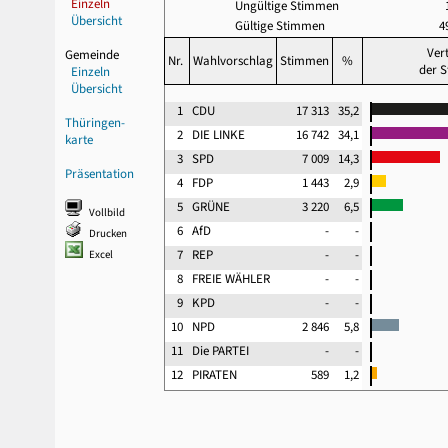
Einzeln
Ungültige Stimmen
Übersicht
Gültige Stimmen
4
Ver
Gemeinde
Nr.
Wahlvorschlag
Stimmen
%
der 
Einzeln
Übersicht
1
CDU
17 313
35,2
Thüringen-
2
DIE LINKE
16 742
34,1
karte
3
SPD
7 009
14,3
Präsentation
4
FDP
1 443
2,9
5
GRÜNE
3 220
6,5
Vollbild
6
AfD
-
-
Drucken
7
REP
-
-
Excel
8
FREIE WÄHLER
-
-
9
KPD
-
-
10
NPD
2 846
5,8
11
Die PARTEI
-
-
12
PIRATEN
589
1,2