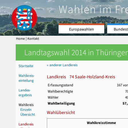
Wahlen im Fr
Europawahlen
Bundest
|
Home
Kontakt
Landtagswahl 2014 in Thüringen
« anderer Landkreis
Startseite
Wahlkreis-
Landkreis 74 Saale-Holzland-Kreis
einteilung
Erfassungsstand
167 vo
Landes-
Wahlberechtigte
7
ergebnis
Wähler
4
Wahlbeteiligung
57
Wahlkreis
Einzeln
Wahlübersicht
Übersicht
Wahlkreisstimme
Landkreis