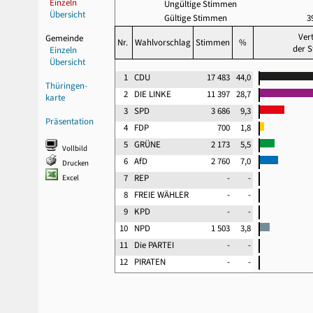
Einzeln
Ungültige Stimmen
Übersicht
Gültige Stimmen
3
Ver
Gemeinde
Nr.
Wahlvorschlag
Stimmen
%
der 
Einzeln
Übersicht
1
CDU
17 483
44,0
Thüringen-
2
DIE LINKE
11 397
28,7
karte
3
SPD
3 686
9,3
Präsentation
4
FDP
700
1,8
5
GRÜNE
2 173
5,5
Vollbild
6
AfD
2 760
7,0
Drucken
7
REP
-
-
Excel
8
FREIE WÄHLER
-
-
9
KPD
-
-
10
NPD
1 503
3,8
11
Die PARTEI
-
-
12
PIRATEN
-
-