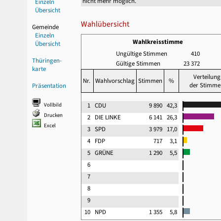
nicht mehr möglich.
Einzeln
Übersicht
Wahlübersicht
Gemeinde
Einzeln
Wahlkreisstimme
Übersicht
Ungültige Stimmen
410
Thüringen-
Gültige Stimmen
23 372
karte
Verteilung
Nr.
Wahlvorschlag
Stimmen
%
der Stimme
Präsentation
Vollbild
1
CDU
9 890
42,3
Drucken
2
DIE LINKE
6 141
26,3
Excel
3
SPD
3 979
17,0
4
FDP
717
3,1
5
GRÜNE
1 290
5,5
6
7
8
9
10
NPD
1 355
5,8