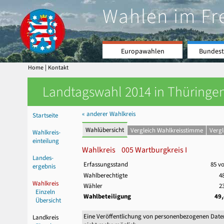
Wahlen im Fr
Europawahlen
Bundest
|
Home
Kontakt
Landtagswahl 2014 in Thüringen
« anderer Wahlkreis
Startseite
Wahlübersicht
Vergleich Wahlkreisstimme
Verg
Wahlkreis-
einteilung
Wahlkreis 005 Wartburgkreis I
Landes-
Erfassungsstand
85 v
ergebnis
Wahlberechtigte
4
Wahlkreis
Wähler
2
Einzeln
Wahlbeteiligung
49
Übersicht
Eine Veröffentlichung von personenbezogenen Date
Landkreis