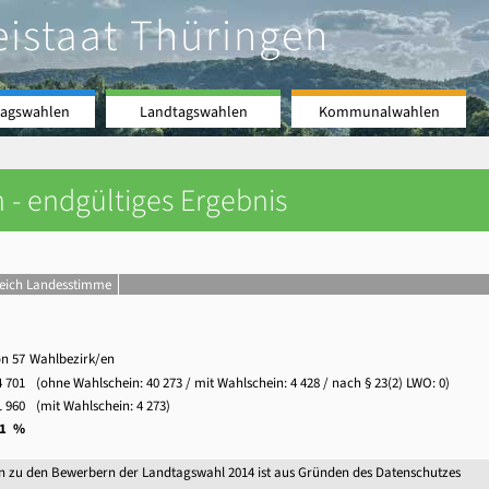
eistaat Thüringen
agswahlen
Landtagswahlen
Kommunalwahlen
 - endgültiges Ergebnis
leich Landesstimme
on 57
Wahlbezirk/en
4 701
(ohne Wahlschein:
40 273
/ mit Wahlschein:
4 428
/ nach § 23(2) LWO: 0)
1 960
(mit Wahlschein:
4 273
)
,1 %
n zu den Bewerbern der Landtagswahl 2014 ist aus Gründen des Datenschutzes