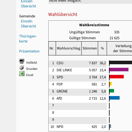
nicht mehr möglich.
Einzeln
Übersicht
Wahlübersicht
Gemeinde
Einzeln
Wahlkreisstimme
Übersicht
Ungültige Stimmen
335
Thüringen-
Gültige Stimmen
21 625
karte
Verteilung
Nr.
Wahlvorschlag
Stimmen
%
der Stimme
Präsentation
Vollbild
1
CDU
7 837
36,2
Drucken
2
DIE LINKE
5 057
23,4
Excel
3
SPD
3 764
17,4
4
FDP
581
2,7
5
GRÜNE
1 246
5,8
6
AfD
2 715
12,6
7
8
9
10
NPD
425
2,0