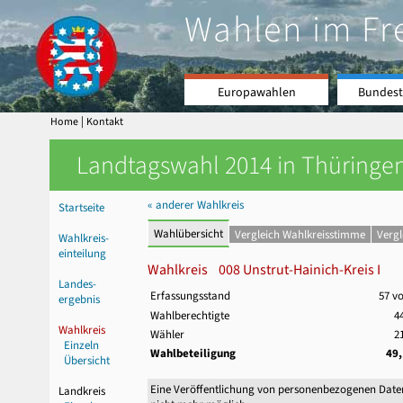
Wahlen im Fr
Europawahlen
Bundest
|
Home
Kontakt
Landtagswahl 2014 in Thüringen
« anderer Wahlkreis
Startseite
Wahlübersicht
Vergleich Wahlkreisstimme
Verg
Wahlkreis-
einteilung
Wahlkreis 008 Unstrut-Hainich-Kreis I
Landes-
Erfassungsstand
57 v
ergebnis
Wahlberechtigte
4
Wahlkreis
Wähler
2
Einzeln
Wahlbeteiligung
49
Übersicht
Eine Veröffentlichung von personenbezogenen Date
Landkreis