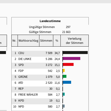
Landesstimme
Ungültige Stimmen
297
Gültige Stimmen
21 663
Verteilung
Nr.
Wahlvorschlag
Stimmen
%
n
der Stimmen
1
CDU
7 509
34,7
2
DIE LINKE
5 286
24,4
3
SPD
3 272
15,1
4
FDP
542
2,5
5
GRÜNE
1 079
5,0
6
AfD
2 520
11,6
7
REP
30
0,1
8
FREIE WÄHLER
584
2,7
9
KPD
19
0,1
10
NPD
580
2,7