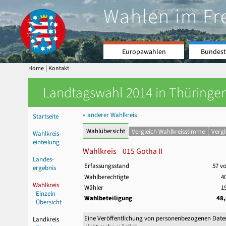
Wahlen im Fr
Europawahlen
Bundest
|
Home
Kontakt
Landtagswahl 2014 in Thüringen
« anderer Wahlkreis
Startseite
Wahlübersicht
Vergleich Wahlkreisstimme
Verg
Wahlkreis-
einteilung
Wahlkreis 015 Gotha II
Landes-
Erfassungsstand
57 v
ergebnis
Wahlberechtigte
4
Wahlkreis
Wähler
1
Einzeln
Wahlbeteiligung
48
Übersicht
Eine Veröffentlichung von personenbezogenen Date
Landkreis