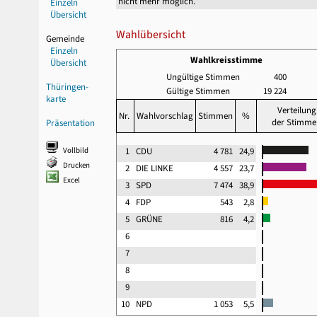
nicht mehr möglich.
Einzeln
Übersicht
Wahlübersicht
Gemeinde
Einzeln
Wahlkreisstimme
Übersicht
Ungültige Stimmen
400
Thüringen-
Gültige Stimmen
19 224
karte
Verteilung
Nr.
Wahlvorschlag
Stimmen
%
der Stimme
Präsentation
Vollbild
1
CDU
4 781
24,9
Drucken
2
DIE LINKE
4 557
23,7
Excel
3
SPD
7 474
38,9
4
FDP
543
2,8
5
GRÜNE
816
4,2
6
7
8
9
10
NPD
1 053
5,5