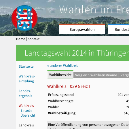
Wahlen im Fr
Europawahlen
Bundest
|
Home
Kontakt
Landtagswahl 2014 in Thüringen
« anderer Wahlkreis
Startseite
Wahlübersicht
Vergleich Wahlkreisstimme
Verg
Wahlkreis-
einteilung
Wahlkreis 039 Greiz I
Landes-
Erfassungsstand
101 vo
ergebnis
Wahlberechtigte
4
Wahlkreis
Wähler
2
Einzeln
Wahlbeteiligung
54
Übersicht
Eine Veröffentlichung von personenbezogenen Date
Landkreis