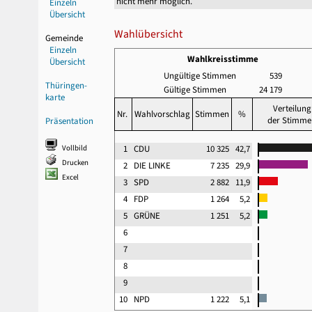
nicht mehr möglich.
Einzeln
Übersicht
Wahlübersicht
Gemeinde
Einzeln
Wahlkreisstimme
Übersicht
Ungültige Stimmen
539
Thüringen-
Gültige Stimmen
24 179
karte
Verteilung
Nr.
Wahlvorschlag
Stimmen
%
der Stimme
Präsentation
Vollbild
1
CDU
10 325
42,7
Drucken
2
DIE LINKE
7 235
29,9
Excel
3
SPD
2 882
11,9
4
FDP
1 264
5,2
5
GRÜNE
1 251
5,2
6
7
8
9
10
NPD
1 222
5,1