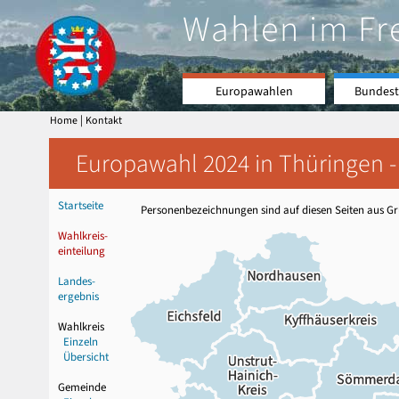
Wahlen im Fr
Europawahlen
Bundest
|
Home
Kontakt
Europawahl 2024 in Thüringen -
Startseite
Personenbezeichnungen sind auf diesen Seiten aus Grü
Wahlkreis-
einteilung
Landes-
ergebnis
Wahlkreis
Einzeln
Übersicht
Gemeinde