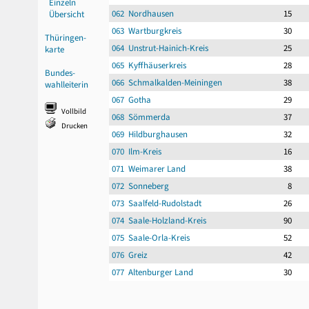
Einzeln
062 Nordhausen
15
Übersicht
063 Wartburgkreis
30
Thüringen-
064 Unstrut-Hainich-Kreis
25
karte
065 Kyffhäuserkreis
28
Bundes-
066 Schmalkalden-Meiningen
38
wahlleiterin
067 Gotha
29
Vollbild
068 Sömmerda
37
Drucken
069 Hildburghausen
32
070 Ilm-Kreis
16
071 Weimarer Land
38
072 Sonneberg
8
073 Saalfeld-Rudolstadt
26
074 Saale-Holzland-Kreis
90
075 Saale-Orla-Kreis
52
076 Greiz
42
077 Altenburger Land
30