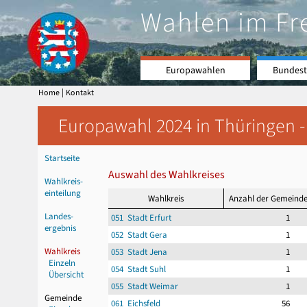
Wahlen im Fr
Europawahlen
Bundest
|
Home
Kontakt
Europawahl 2024 in Thüringen -
Startseite
Auswahl des Wahlkreises
Wahlkreis-
einteilung
Wahlkreis
Anzahl der Gemeind
Landes-
051 Stadt Erfurt
1
ergebnis
052 Stadt Gera
1
Wahlkreis
053 Stadt Jena
1
Einzeln
054 Stadt Suhl
1
Übersicht
055 Stadt Weimar
1
Gemeinde
061 Eichsfeld
56