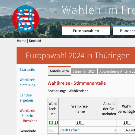
Wahlen im Fr
Europawahlen
Bundest
|
Home
Kontakt
Europawahl 2024 in Thüringen -
Startseite
Anteile 2024
Stimmen 2024
Abweichung Anteile z
Wahlkreis-
Wahlkreise - Stimmenanteile
einteilung
Sortierung: Wahlkreisnr.
Landes-
ergebnis
Wahl-
Anzahl
Wahlkreis-
Wahl-
kreis-
der Ge-
Wahlkreis
name
berechtigt
nr.
meinden
Einzeln
Übersicht
051
Stadt Erfurt
1
163 70
Gemeinde