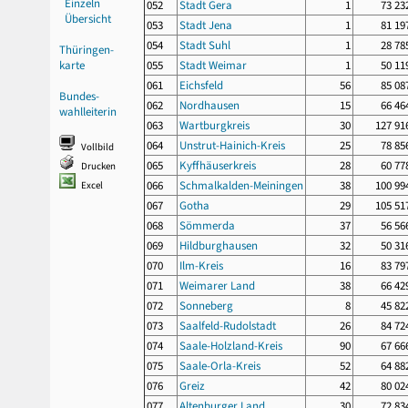
Einzeln
052
Stadt Gera
1
73 23
Übersicht
053
Stadt Jena
1
81 19
054
Stadt Suhl
1
28 78
Thüringen-
karte
055
Stadt Weimar
1
50 11
061
Eichsfeld
56
85 08
Bundes-
062
Nordhausen
15
66 46
wahlleiterin
063
Wartburgkreis
30
127 91
064
Unstrut-Hainich-Kreis
25
78 85
Vollbild
065
Kyffhäuserkreis
28
60 77
Drucken
066
Schmalkalden-Meiningen
38
100 99
Excel
067
Gotha
29
105 51
068
Sömmerda
37
56 56
069
Hildburghausen
32
50 31
070
Ilm-Kreis
16
83 79
071
Weimarer Land
38
66 42
072
Sonneberg
8
45 82
073
Saalfeld-Rudolstadt
26
84 72
074
Saale-Holzland-Kreis
90
67 66
075
Saale-Orla-Kreis
52
64 88
076
Greiz
42
80 02
077
Altenburger Land
30
72 83