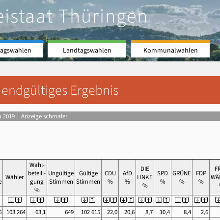
eistaat Thüringen
agswahlen
Landtagswahlen
Kommunalwahlen
 endgültiges Ergebnis
u 2019
Anzeige schmaler
Wahl-
DIE
F
beteili-
Ungültige
Gültige
CDU
AfD
SPD
GRÜNE
FDP
Wähler
LINKE
WÄ
e
gung
Stimmen
Stimmen
%
%
%
%
%
%
%
6
103 264
63,1
649
102 615
22,0
20,6
8,7
10,4
8,4
2,6