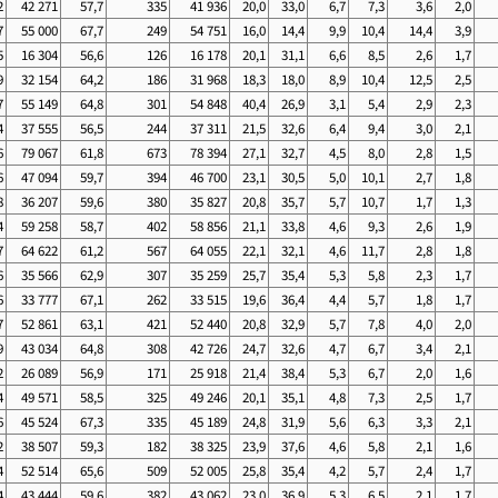
2
42 271
57,7
335
41 936
20,0
33,0
6,7
7,3
3,6
2,0
7
55 000
67,7
249
54 751
16,0
14,4
9,9
10,4
14,4
3,9
5
16 304
56,6
126
16 178
20,1
31,1
6,6
8,5
2,6
1,7
9
32 154
64,2
186
31 968
18,3
18,0
8,9
10,4
12,5
2,5
7
55 149
64,8
301
54 848
40,4
26,9
3,1
5,4
2,9
2,3
4
37 555
56,5
244
37 311
21,5
32,6
6,4
9,4
3,0
2,1
6
79 067
61,8
673
78 394
27,1
32,7
4,5
8,0
2,8
1,5
6
47 094
59,7
394
46 700
23,1
30,5
5,0
10,1
2,7
1,8
8
36 207
59,6
380
35 827
20,8
35,7
5,7
10,7
1,7
1,3
4
59 258
58,7
402
58 856
21,1
33,8
4,6
9,3
2,6
1,9
7
64 622
61,2
567
64 055
22,1
32,1
4,6
11,7
2,8
1,8
6
35 566
62,9
307
35 259
25,7
35,4
5,3
5,8
2,3
1,7
6
33 777
67,1
262
33 515
19,6
36,4
4,4
5,7
1,8
1,7
7
52 861
63,1
421
52 440
20,8
32,9
5,7
7,8
4,0
2,0
9
43 034
64,8
308
42 726
24,7
32,6
4,7
6,7
3,4
2,1
2
26 089
56,9
171
25 918
21,4
38,4
5,3
6,7
2,0
1,6
4
49 571
58,5
325
49 246
20,1
35,1
4,8
7,3
2,5
1,7
6
45 524
67,3
335
45 189
24,8
31,9
5,6
6,3
3,3
2,1
2
38 507
59,3
182
38 325
23,9
37,6
4,6
5,8
2,1
1,6
4
52 514
65,6
509
52 005
25,8
35,4
4,2
5,7
2,4
1,7
4
43 444
59,6
382
43 062
23,0
36,9
5,3
6,5
2,1
1,7