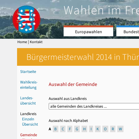
Wahlen im Fr
Europawahlen
Bundest
|
Home
Kontakt
Bürgermeisterwahl 2014 in Thür
Startseite
Wahlkreis-
Auswahl der Gemeinde
einteilung
Landes-
Auswahl aus Landkreis
übersicht
Landkreis
Einzeln
Auswahl nach Alphabet
Übersicht
A
B
C
F
G
H
I
K
O
R
W
Gemeinde